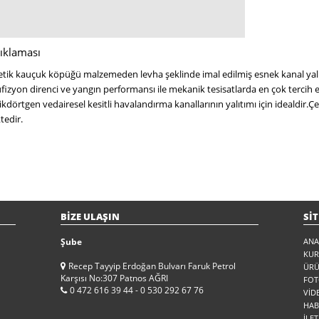
ıklaması
tik kauçuk köpüğü malzemeden levha şeklinde imal edilmiş esnek kanal yalıtı
fizyon direnci ve yangın performansı ile mekanik tesisatlarda en çok tercih 
kdörtgen vedairesel kesitli havalandırma kanallarının yalıtımı için idealdir.Çeşi
tedir.
BİZE ULAŞIN
SİT
Şube
ANA
KU
Recep Tayyip Erdoğan Bulvarı Faruk Petrol
ÜRÜ
Karşısı No:307 Patnos AĞRI
FOT
0 472 616 39 44 - 0 530 292 67 76
VİD
HAB
İLET