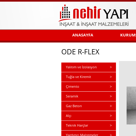
ANASAYFA
KURUM
ODE R-FLEX
Yalıtım ve İzolasyon
>
Tuğla ve Kiremit
>
Çimento
>
Seramik
>
Gaz Beton
>
Alçı
>
Teknik Harçlar
>
Yardımcı Malzemeler
>