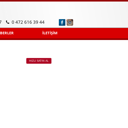
7
0 472 616 39 44
BERLER
İLETİŞİM
HIZLI SATIN AL