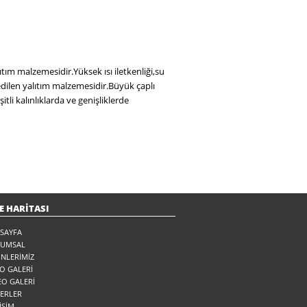
m malzemesidir.Yüksek ısı iletkenliği,su
edilen yalıtım malzemesidir.Büyük çaplı
tli kalınlıklarda ve genişliklerde
E HARİTASI
SAYFA
RUMSAL
NLERİMİZ
O GALERİ
EO GALERİ
ERLER
İŞİM