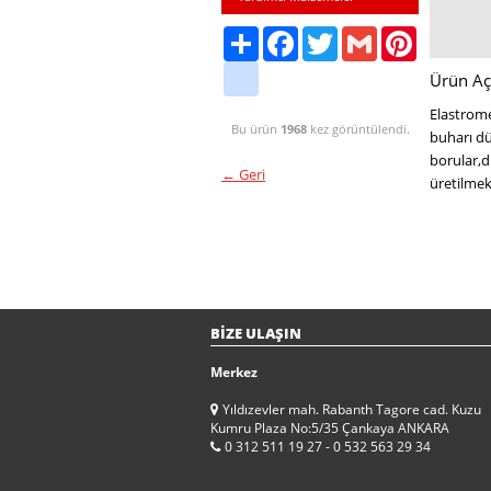
Share
Facebook
Twitter
Gmail
Pinterest
friendfeed
Ürün Aç
Elastrome
Bu ürün
1968
kez görüntülendi.
buharı dü
borular,di
← Geri
üretilmek
BİZE ULAŞIN
Merkez
Yıldızevler mah. Rabanth Tagore cad. Kuzu
Kumru Plaza No:5/35 Çankaya ANKARA
0 312 511 19 27 - 0 532 563 29 34