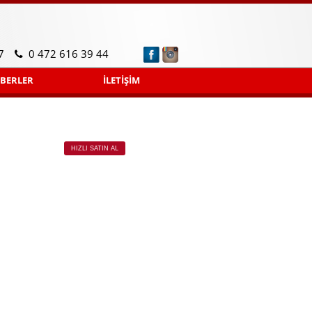
7
0 472 616 39 44
BERLER
İLETİŞİM
HIZLI SATIN AL