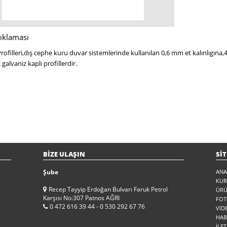
ıklaması
rofilleri,dış cephe kuru duvar sistemlerinde kullanılan 0,6 mm et kalınlıgın
galvaniz kaplı profillerdir.
BİZE ULAŞIN
SİT
Şube
ANA
KU
Recep Tayyip Erdoğan Bulvarı Faruk Petrol
ÜRÜ
Karşısı No:307 Patnos AĞRI
FOT
0 472 616 39 44 - 0 530 292 67 76
VİD
HAB
İLET