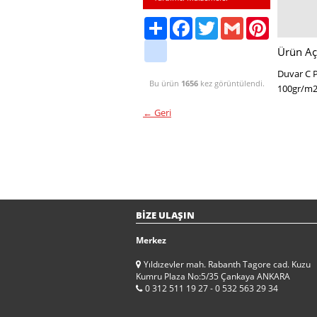
Share
Facebook
Twitter
Gmail
Pinterest
friendfeed
Ürün Aç
Duvar C P
Bu ürün
1656
kez görüntülendi.
100gr/m2 
← Geri
BİZE ULAŞIN
Merkez
Yıldızevler mah. Rabanth Tagore cad. Kuzu
Kumru Plaza No:5/35 Çankaya ANKARA
0 312 511 19 27 - 0 532 563 29 34