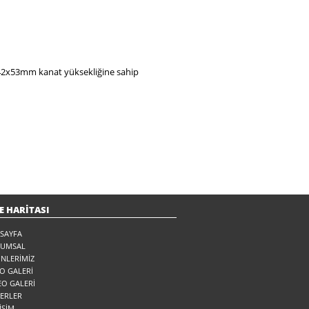
a,42x53mm kanat yüksekliğine sahip
E HARİTASI
SAYFA
RUMSAL
NLERİMİZ
O GALERİ
EO GALERİ
ERLER
İŞİM