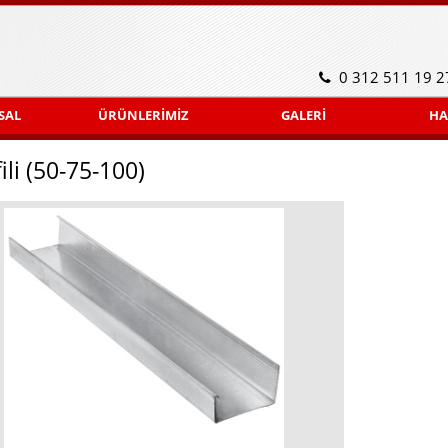
0 312 511 19 2
SAL
ÜRÜNLERİMİZ
GALERİ
HA
i (50-75-100)