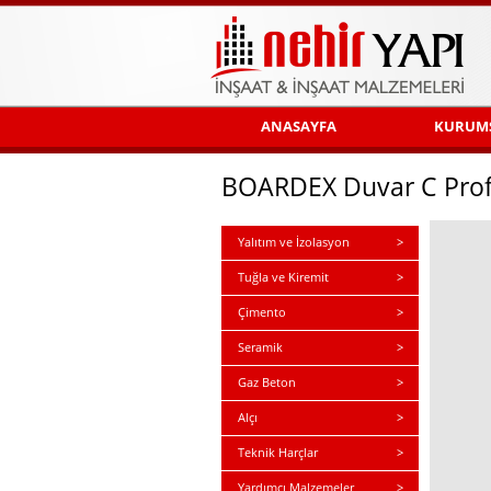
ANASAYFA
KURUM
BOARDEX Duvar C Profil
Yalıtım ve İzolasyon
>
Tuğla ve Kiremit
>
Çimento
>
Seramik
>
Gaz Beton
>
Alçı
>
Teknik Harçlar
>
Yardımcı Malzemeler
>